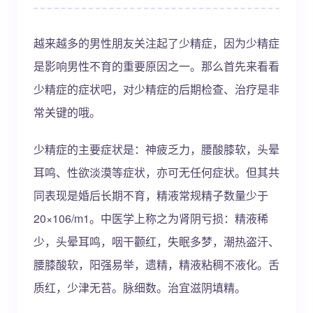
越来越多的男性朋友关注起了少精症，因为少精症
是影响男性不育的重要原因之一。那么首先来看看
少精症的症状吧，对少精症的后期检查、治疗是非
常关键的哦。
少精症的主要症状是：神疲乏力，腰酸膝软，头晕
耳鸣、性欲淡漠等症状，亦可无任何症状。但其共
同表现是婚后长期不育，精液常规精子数量少于
20×106/m1。中医学上称之为肾阴亏损：精液稀
少，头晕耳鸣，咽干颧红，失眠多梦，潮热盗汗、
腰膝酸软，阳强易举，遗精，精液粘稠不液化。舌
质红，少津无苔。脉细数。治宜滋阴填精。